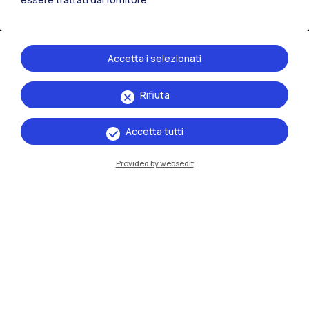
Accetta i selezionati
Rifiuta
IT
EN
Accetta tutti
Sedi
Provided by websedit
Milano Leonardo
Milano Bovisa
Cremona
Lecco
Mantova