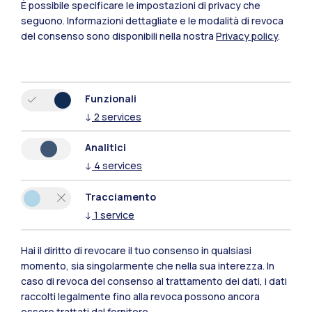
È possibile specificare le impostazioni di privacy che
seguono.
Informazioni dettagliate e le modalità di revoca
del consenso sono disponibili nella nostra
Privacy policy
.
Funzionali
↓
2
services
Polimi Community
Analitici
↓
4
services
Tutti i siti dell’ecosistema
Tracciamento
↓
1
service
Residenze
Frontiere
Esa
Hai il diritto di revocare il tuo consenso in qualsiasi
momento, sia singolarmente che nella sua interezza. In
caso di revoca del consenso al trattamento dei dati, i dati
raccolti legalmente fino alla revoca possono ancora
essere trattati dal fornitore.