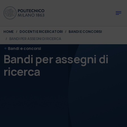
Skip to main content
Skip to page footer
You are here:
HOME
DOCENTI E RICERCATORI
BANDI E CONCORSI
BANDI PER ASSEGNI DI RICERCA
Bandi e concorsi
Bandi per assegni di
ricerca