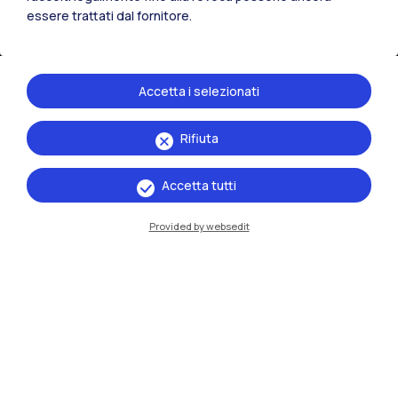
essere trattati dal fornitore.
Accetta i selezionati
Rifiuta
IT
EN
Accetta tutti
Sedi
Provided by websedit
Milano Leonardo
Milano Bovisa
Cremona
Lecco
Mantova