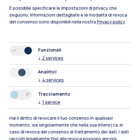
È possibile specificare le impostazioni di privacy che
seguono.
Informazioni dettagliate e le modalità di revoca
del consenso sono disponibili nella nostra
Privacy policy
.
Funzionali
↓
2
services
Polimi Community
Analitici
Tutti i siti dell’ecosistema
↓
4
services
Tracciamento
Residenze
Frontiere
Esa
↓
1
service
Hai il diritto di revocare il tuo consenso in qualsiasi
momento, sia singolarmente che nella sua interezza. In
caso di revoca del consenso al trattamento dei dati, i dati
raccolti legalmente fino alla revoca possono ancora