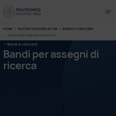
Skip to main content
Skip to page footer
You are here:
HOME
DOCENTI E RICERCATORI
BANDI E CONCORSI
BANDI PER ASSEGNI DI RICERCA
Bandi e concorsi
Bandi per assegni di
ricerca