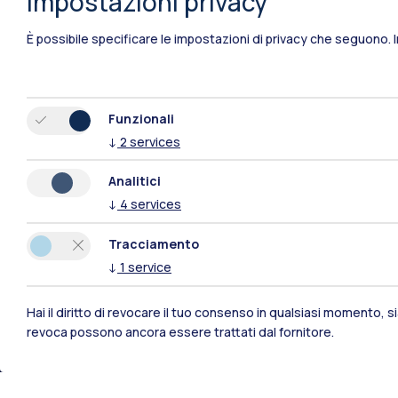
Impostazioni privacy
È possibile specificare le impostazioni di privacy che seguono.
Funzionali
↓
2
services
Analitici
↓
4
services
Tracciamento
↓
1
service
Hai il diritto di revocare il tuo consenso in qualsiasi momento, 
Polimi Community
revoca possono ancora essere trattati dal fornitore.
Tutti i siti dell’ecosistema