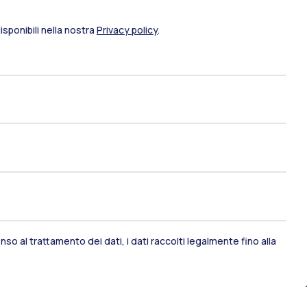
sponibili nella nostra
Privacy policy
.
so al trattamento dei dati, i dati raccolti legalmente fino alla
ami di stato
Career Service
port
Pok