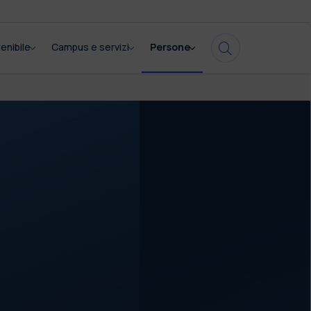
enibile
Campus e servizi
Persone