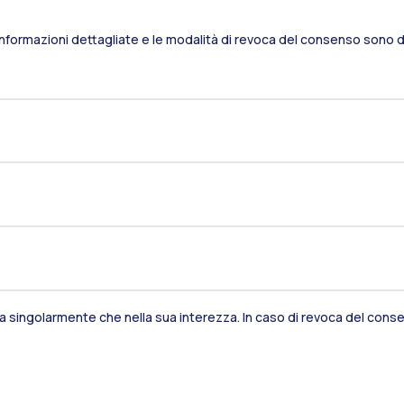
Informazioni dettagliate e le modalità di revoca del consenso sono di
sia singolarmente che nella sua interezza. In caso di revoca del consen
Residenze
Frontiere
Es
Alumni
Webeep
S