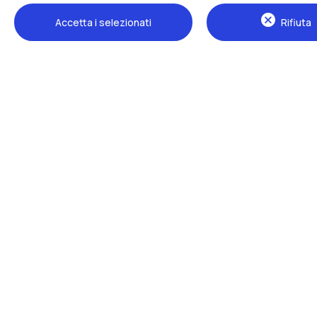
Accetta i selezionati
Rifiuta
Sedi
Milano Leonardo
Milano Bovisa
Cremona
Lecco
Mantova