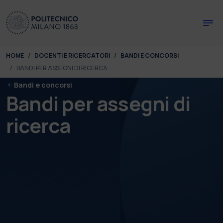
Skip to main content
Skip to page footer
You are here:
HOME
DOCENTI E RICERCATORI
BANDI E CONCORSI
BANDI PER ASSEGNI DI RICERCA
Bandi e concorsi
Bandi per assegni di
ricerca