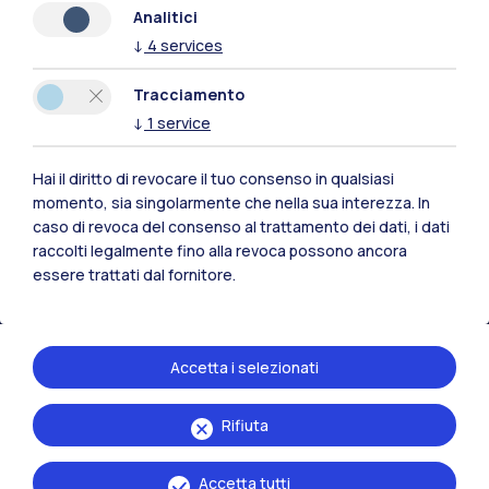
Analitici
↓
4
services
Polimi Community
Tracciamento
↓
1
service
Tutti i siti dell’ecosistema
Hai il diritto di revocare il tuo consenso in qualsiasi
Residenze
Frontiere
Esa
momento, sia singolarmente che nella sua interezza. In
caso di revoca del consenso al trattamento dei dati, i dati
raccolti legalmente fino alla revoca possono ancora
essere trattati dal fornitore.
Accetta i selezionati
Rifiuta
Accetta tutti