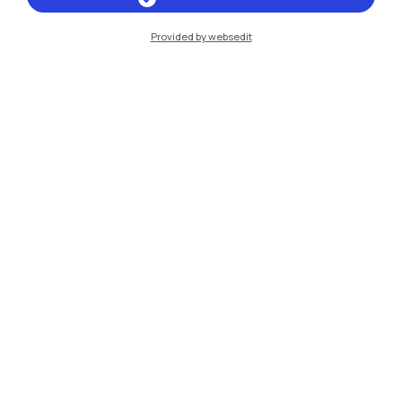
Provided by websedit
IT
EN
Sedi
Milano Leonardo
Milano Bovisa
Cremona
Lecco
Mantova
Piacenza
Xi'an
Naviga il sito