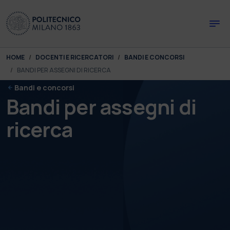
Skip to main content
Skip to page footer
You are here:
HOME
DOCENTI E RICERCATORI
BANDI E CONCORSI
BANDI PER ASSEGNI DI RICERCA
Bandi e concorsi
Bandi per assegni di
ricerca