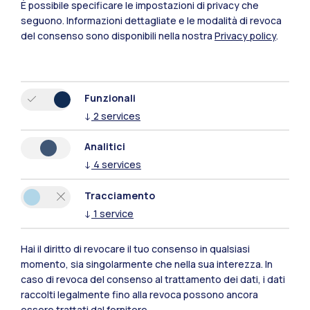
È possibile specificare le impostazioni di privacy che
seguono.
Informazioni dettagliate e le modalità di revoca
del consenso sono disponibili nella nostra
Privacy policy
.
Funzionali
↓
2
services
Polimi Community
Analitici
↓
4
services
Tutti i siti dell’ecosistema
Tracciamento
↓
1
service
Residenze
Frontiere
Esa
Hai il diritto di revocare il tuo consenso in qualsiasi
momento, sia singolarmente che nella sua interezza. In
caso di revoca del consenso al trattamento dei dati, i dati
raccolti legalmente fino alla revoca possono ancora
essere trattati dal fornitore.