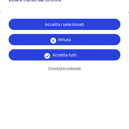
Accetta i selezionati
Rifiuta
IT
EN
Accetta tutti
Sedi
Provided by websedit
Milano Leonardo
Milano Bovisa
Cremona
Lecco
Mantova