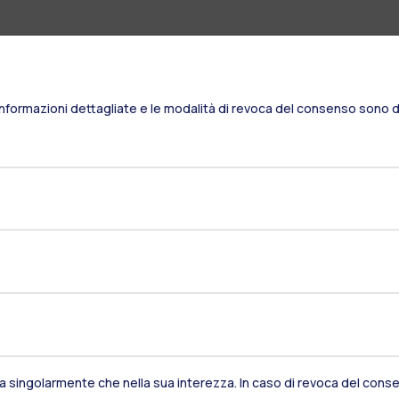
Informazioni dettagliate e le modalità di revoca del consenso sono di
Residenze
Frontiere
Es
sia singolarmente che nella sua interezza. In caso di revoca del consen