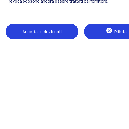
revoca possono ancora essere trattati dal fornitore.
Tutti i siti dell’ecosistema
Accetta i selezionati
Rifiuta
Sedi
Milano Leonardo
Milano Bovisa
Cremona
Lecco