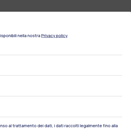
sponibili nella nostra
Privacy policy
.
ami di stato
Career Service
so al trattamento dei dati, i dati raccolti legalmente fino alla