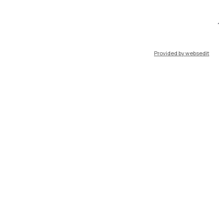
port
Pok
Provided by websedit
IT
EN
Risorse
WeBeep
Lavora con noi
Cerca aule
Cerca docenti
Cerca insegnamenti