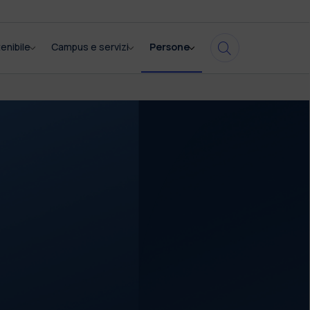
enibile
Campus e servizi
Persone