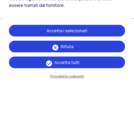
essere trattati dal fornitore.
Accetta i selezionati
Rifiuta
IT
EN
Accetta tutti
Sedi
Provided by websedit
Milano Leonardo
Milano Bovisa
Cremona
Lecco
Mantova