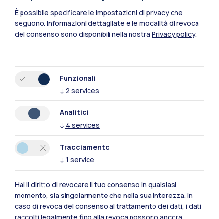
È possibile specificare le impostazioni di privacy che
seguono.
Informazioni dettagliate e le modalità di revoca
del consenso sono disponibili nella nostra
Privacy policy
.
Funzionali
↓
2
services
Polimi Community
Analitici
Tutti i siti dell’ecosistema
↓
4
services
Tracciamento
Residenze
Frontiere
Esa
↓
1
service
Hai il diritto di revocare il tuo consenso in qualsiasi
momento, sia singolarmente che nella sua interezza. In
caso di revoca del consenso al trattamento dei dati, i dati
raccolti legalmente fino alla revoca possono ancora