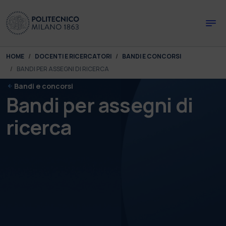
Skip to main content
Skip to page footer
You are here:
HOME
DOCENTI E RICERCATORI
BANDI E CONCORSI
BANDI PER ASSEGNI DI RICERCA
Bandi e concorsi
Bandi per assegni di
ricerca