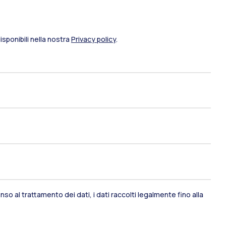
sponibili nella nostra
Privacy policy
.
ami di stato
Career Service
so al trattamento dei dati, i dati raccolti legalmente fino alla