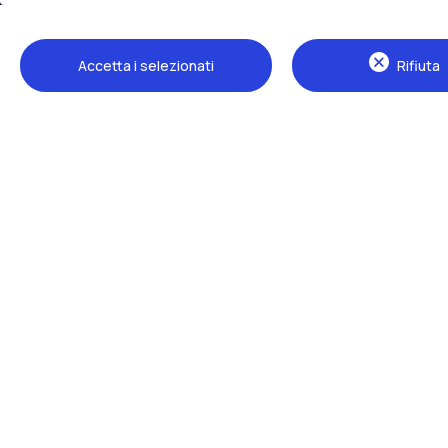
Accetta i selezionati
Rifiuta
Sedi
Milano Leonardo
Milano Bovisa
Cremona
Lecco