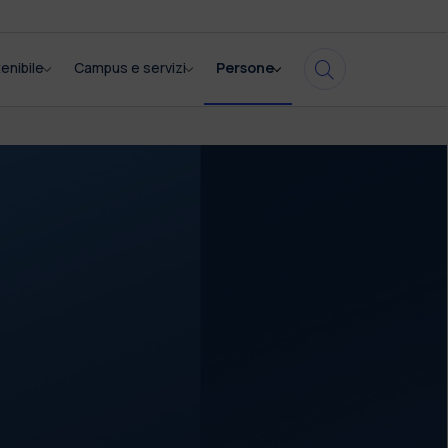
enibile
Campus e servizi
Persone