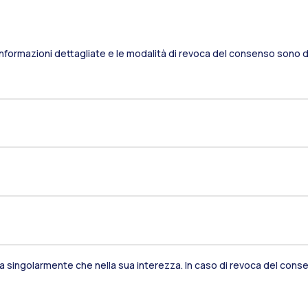
Informazioni dettagliate e le modalità di revoca del consenso sono di
Residenze
Frontiere
Es
sia singolarmente che nella sua interezza. In caso di revoca del consen