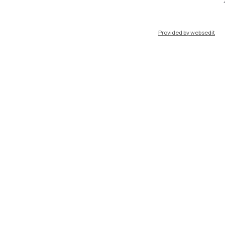
port
Pok
Provided by websedit
IT
EN
Risorse
WeBeep
Lavora con noi
Cerca aule
Cerca docenti
Cerca insegnamenti