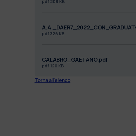
pdf
209 KB
A.A._DAER7_2022_CON_GRADUATO
pdf
326 KB
CALABRO_GAETANO.pdf
pdf
120 KB
Torna all'elenco