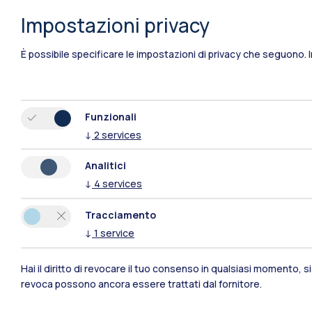
Impostazioni privacy
È possibile specificare le impostazioni di privacy che seguono.
Funzionali
↓
2
services
Analitici
↓
4
services
Tracciamento
↓
1
service
Polimi Community
Hai il diritto di revocare il tuo consenso in qualsiasi momento, 
revoca possono ancora essere trattati dal fornitore.
Tutti i siti dell’ecosistema