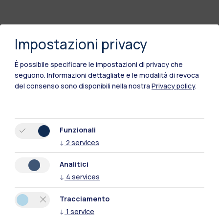
Impostazioni privacy
È possibile specificare le impostazioni di privacy che
seguono.
Informazioni dettagliate e le modalità di revoca
del consenso sono disponibili nella nostra
Privacy policy
.
Funzionali
Polimi Community
↓
2
services
Tutti i siti dell’ecosistema
Analitici
↓
4
services
Residenze
Frontiere
Esa
Tracciamento
↓
1
service