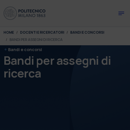
Skip to main content
Skip to page footer
You are here:
HOME
DOCENTI E RICERCATORI
BANDI E CONCORSI
BANDI PER ASSEGNI DI RICERCA
Bandi e concorsi
Bandi per assegni di
ricerca