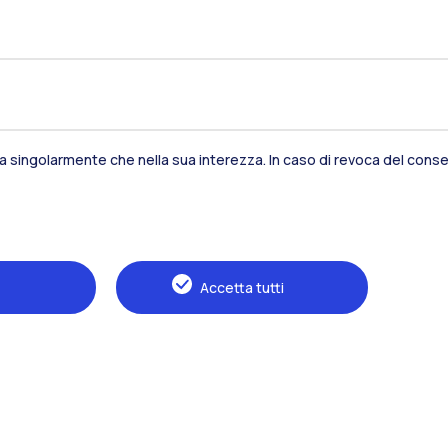
Residenze
Frontiere
Es
Alumni
Webeep
S
sia singolarmente che nella sua interezza. In caso di revoca del consen
Accetta tutti
Naviga il sito
Il Politecnico