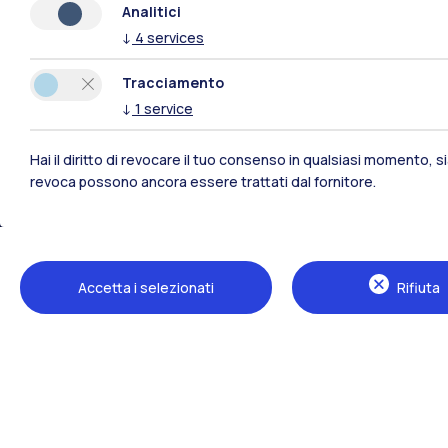
Analitici
↓
4
services
Polimi Community
Tracciamento
↓
1
service
Tutti i siti dell’ecosistema
Hai il diritto di revocare il tuo consenso in qualsiasi momento, 
revoca possono ancora essere trattati dal fornitore.
Accetta i selezionati
Rifiuta
Sedi
Milano Leonardo