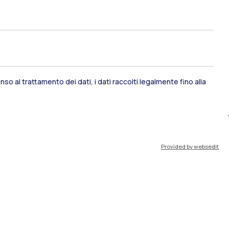
ami di stato
Career Service
port
Pok
so al trattamento dei dati, i dati raccolti legalmente fino alla
Provided by websedit
IT
EN
Risorse
WeBeep