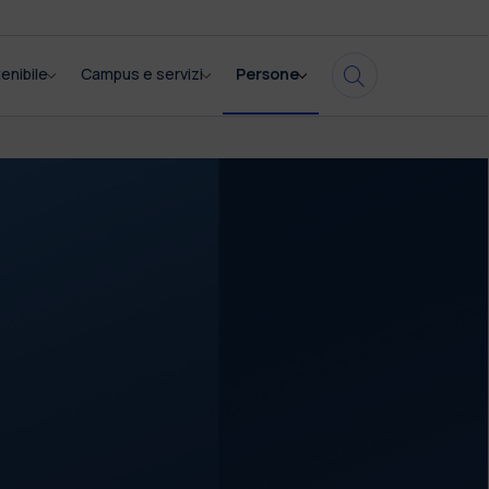
enibile
Campus e servizi
Persone