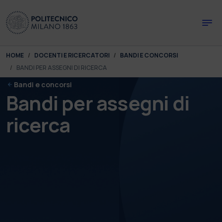
Skip to main content
Skip to page footer
You are here:
HOME
DOCENTI E RICERCATORI
BANDI E CONCORSI
BANDI PER ASSEGNI DI RICERCA
Bandi e concorsi
Bandi per assegni di
ricerca