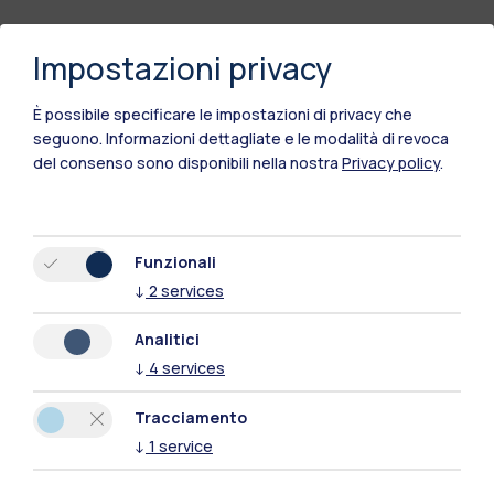
Impostazioni privacy
È possibile specificare le impostazioni di privacy che
seguono.
Informazioni dettagliate e le modalità di revoca
del consenso sono disponibili nella nostra
Privacy policy
.
Funzionali
↓
2
services
Polimi Community
Tutti i siti dell’ecosistema
Analitici
↓
4
services
Residenze
Frontiere
Esa
Tracciamento
↓
1
service