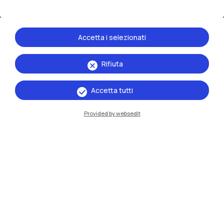
Accetta i selezionati
Rifiuta
IT
EN
Accetta tutti
Sedi
Provided by websedit
Milano Leonardo
Milano Bovisa
Cremona
Lecco
Mantova