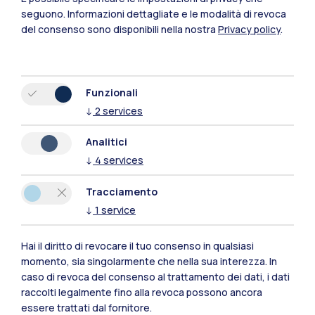
seguono.
Informazioni dettagliate e le modalità di revoca
del consenso sono disponibili nella nostra
Privacy policy
.
Funzionali
↓
2
services
Analitici
Polimi Community
↓
4
services
Tutti i siti dell’ecosistema
Tracciamento
↓
1
service
Residenze
Frontiere
Esa
Hai il diritto di revocare il tuo consenso in qualsiasi
momento, sia singolarmente che nella sua interezza. In
caso di revoca del consenso al trattamento dei dati, i dati
raccolti legalmente fino alla revoca possono ancora
essere trattati dal fornitore.