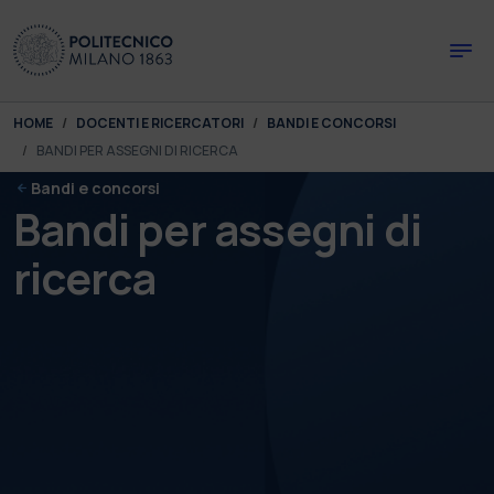
Skip to main content
Skip to page footer
You are here:
HOME
DOCENTI E RICERCATORI
BANDI E CONCORSI
BANDI PER ASSEGNI DI RICERCA
Bandi e concorsi
Bandi per assegni di
ricerca