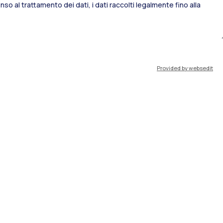
so al trattamento dei dati, i dati raccolti legalmente fino alla
port
Pok
Provided by websedit
IT
EN
Risorse
WeBeep
Lavora con noi
Cerca aule
Cerca docenti