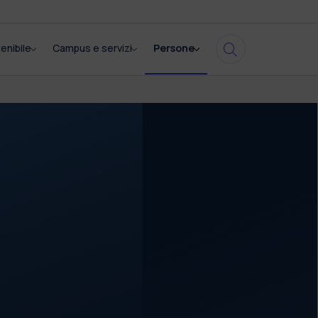
enibile
Campus e servizi
Persone