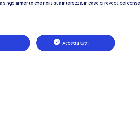
sia singolarmente che nella sua interezza. In caso di revoca del consen
Alumni
Webeep
S
Accetta tutti
Naviga il sito
Il Politecnico
Formazione
Ricerca
Sviluppo sostenibile