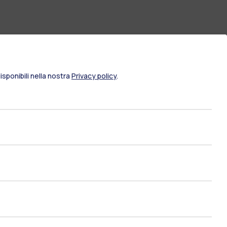
sponibili nella nostra
Privacy policy
.
ami di stato
Career Service