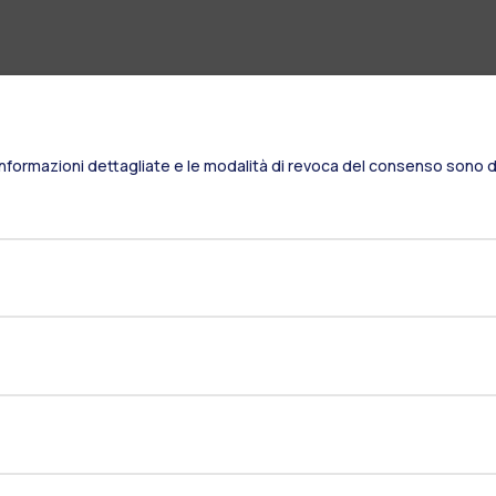
Informazioni dettagliate e le modalità di revoca del consenso sono di
Residenze
Frontiere
Es