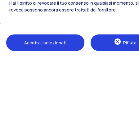
Hai il diritto di revocare il tuo consenso in qualsiasi momento, 
revoca possono ancora essere trattati dal fornitore.
Tutti i siti dell’ecosistema
Accetta i selezionati
Rifiuta
Sedi
Milano Leonardo
Milano Bovisa
Cremona