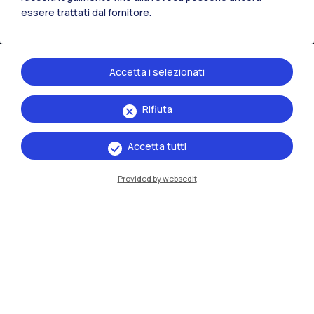
essere trattati dal fornitore.
Accetta i selezionati
Rifiuta
IT
EN
Accetta tutti
Sedi
Provided by websedit
Milano Leonardo
Milano Bovisa
Cremona
Lecco
Mantova