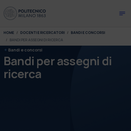
Skip to main content
Skip to page footer
You are here:
HOME
DOCENTI E RICERCATORI
BANDI E CONCORSI
BANDI PER ASSEGNI DI RICERCA
Bandi e concorsi
Bandi per assegni di
ricerca