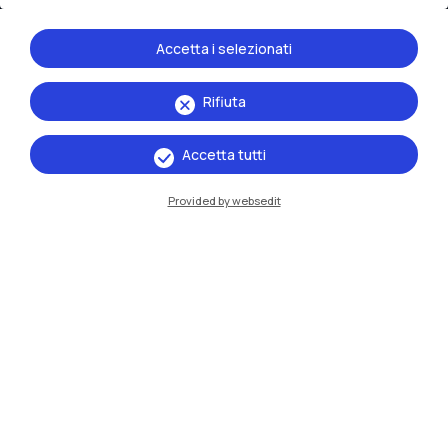
Accetta i selezionati
Rifiuta
IT
EN
Accetta tutti
Sedi
Provided by websedit
Milano Leonardo
Milano Bovisa
Cremona
Lecco
Mantova
Piacenza