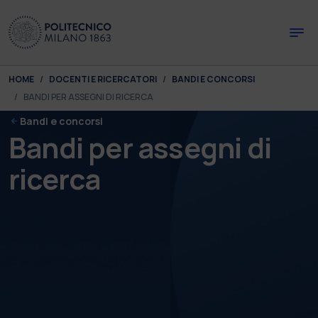
Skip to main content
Skip to page footer
You are here:
HOME
DOCENTI E RICERCATORI
BANDI E CONCORSI
BANDI PER ASSEGNI DI RICERCA
Bandi e concorsi
Bandi per assegni di
ricerca