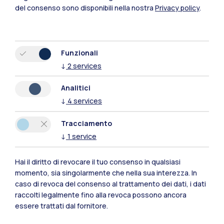
del consenso sono disponibili nella nostra
Privacy policy
.
Funzionali
↓
2
services
Analitici
Polimi Community
↓
4
services
Tutti i siti dell’ecosistema
Tracciamento
↓
1
service
Residenze
Frontiere
Esa
Hai il diritto di revocare il tuo consenso in qualsiasi
momento, sia singolarmente che nella sua interezza. In
caso di revoca del consenso al trattamento dei dati, i dati
raccolti legalmente fino alla revoca possono ancora
essere trattati dal fornitore.