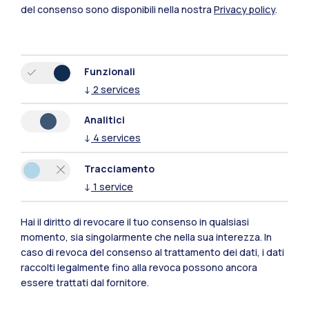
del consenso sono disponibili nella nostra
Privacy policy
.
Funzionali
↓
2
services
Analitici
Polimi Community
↓
4
services
Tutti i siti dell’ecosistema
Tracciamento
↓
1
service
Residenze
Frontiere
Esa
Hai il diritto di revocare il tuo consenso in qualsiasi
momento, sia singolarmente che nella sua interezza. In
caso di revoca del consenso al trattamento dei dati, i dati
raccolti legalmente fino alla revoca possono ancora
essere trattati dal fornitore.