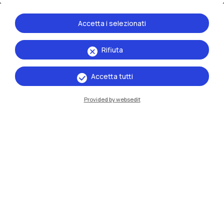
Accetta i selezionati
Rifiuta
Accetta tutti
IT
EN
Sedi
Provided by websedit
Milano Leonardo
Milano Bovisa
Cremona
Lecco
Mantova
Piacenza