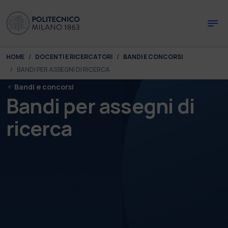
Skip to main content
Skip to page footer
You are here:
HOME
DOCENTI E RICERCATORI
BANDI E CONCORSI
BANDI PER ASSEGNI DI RICERCA
Bandi e concorsi
Bandi per assegni di
ricerca