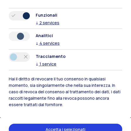
Funzionali
↓
2
services
Analitici
↓
4
services
Polimi Community
Tutti i siti dell’ecosistema
Tracciamento
↓
1
service
Residenze
Frontiere
Esa
Hai il diritto di revocare il tuo consenso in qualsiasi
momento, sia singolarmente che nella sua interezza. In
caso di revoca del consenso al trattamento dei dati, i dati
raccolti legalmente fino alla revoca possono ancora
essere trattati dal fornitore.
Accetta i selezionati