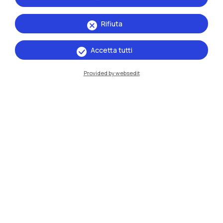
Rifiuta
Accetta tutti
IT
EN
Provided by websedit
Sedi
Milano Leonardo
Milano Bovisa
Cremona
Lecco
Mantova
Piacenza