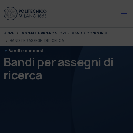
Skip to main content
Skip to page footer
You are here:
HOME
DOCENTI E RICERCATORI
BANDI E CONCORSI
BANDI PER ASSEGNI DI RICERCA
Bandi e concorsi
Bandi per assegni di
ricerca