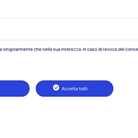
Residenze
Frontiere
Es
Alumni
Webeep
S
sia singolarmente che nella sua interezza. In caso di revoca del consen
Accetta tutti
Naviga il sito
Il Politecnico