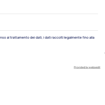
ami di stato
Career Service
port
Pok
so al trattamento dei dati, i dati raccolti legalmente fino alla
Provided by websedit
IT
EN
Risorse
WeBeep