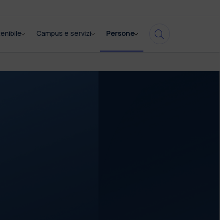
enibile
Campus e servizi
Persone