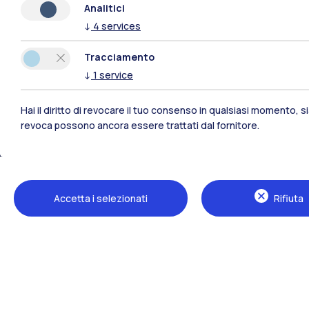
Analitici
↓
4
services
Polimi Community
Tracciamento
↓
1
service
Tutti i siti dell’ecosistema
Hai il diritto di revocare il tuo consenso in qualsiasi momento, 
revoca possono ancora essere trattati dal fornitore.
Accetta i selezionati
Rifiuta
Sedi
Milano Leonardo