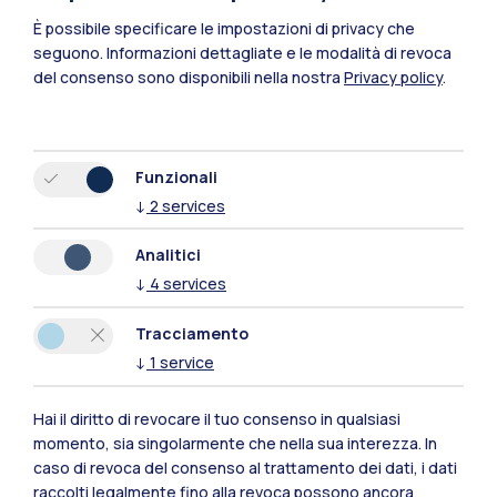
È possibile specificare le impostazioni di privacy che
seguono.
Informazioni dettagliate e le modalità di revoca
del consenso sono disponibili nella nostra
Privacy policy
.
Funzionali
↓
2
services
Polimi Community
Analitici
Tutti i siti dell’ecosistema
↓
4
services
Tracciamento
Residenze
Frontiere
Esa
↓
1
service
Hai il diritto di revocare il tuo consenso in qualsiasi
momento, sia singolarmente che nella sua interezza. In
caso di revoca del consenso al trattamento dei dati, i dati
raccolti legalmente fino alla revoca possono ancora