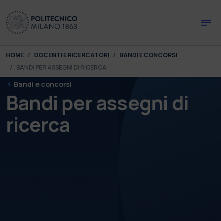
Skip to main content
Skip to page footer
You are here:
HOME
DOCENTI E RICERCATORI
BANDI E CONCORSI
BANDI PER ASSEGNI DI RICERCA
Bandi e concorsi
Bandi per assegni di
ricerca