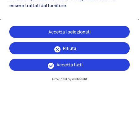
essere trattati dal fornitore.
Accetta i selezionati
Rifiuta
IT
EN
Accetta tutti
Sedi
Provided by websedit
Milano Leonardo
Milano Bovisa
Cremona
Lecco
Mantova