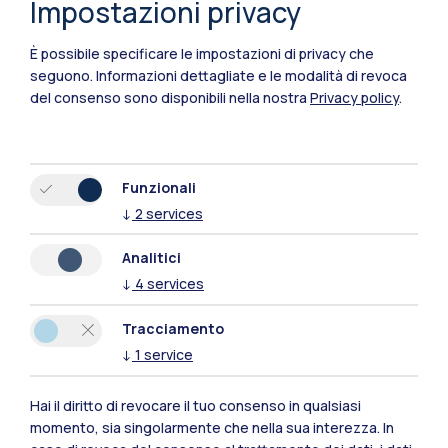
Impostazioni privacy
È possibile specificare le impostazioni di privacy che
seguono.
Informazioni dettagliate e le modalità di revoca
del consenso sono disponibili nella nostra
Privacy policy
.
Funzionali
↓
2
services
Polimi Community
Analitici
Tutti i siti dell’ecosistema
↓
4
services
Tracciamento
Residenze
Frontiere
Esa
↓
1
service
Hai il diritto di revocare il tuo consenso in qualsiasi
momento, sia singolarmente che nella sua interezza. In