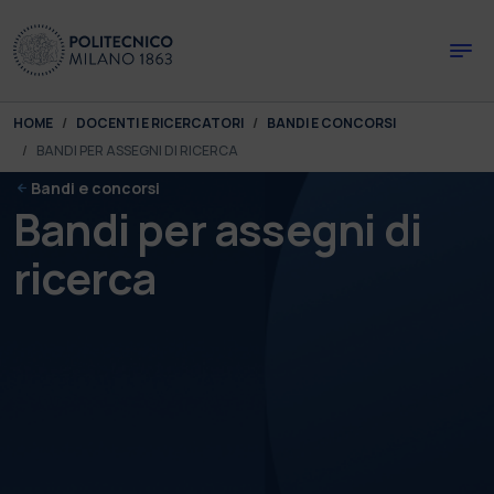
Skip to main content
Skip to page footer
You are here:
HOME
DOCENTI E RICERCATORI
BANDI E CONCORSI
BANDI PER ASSEGNI DI RICERCA
Bandi e concorsi
Bandi per assegni di
ricerca