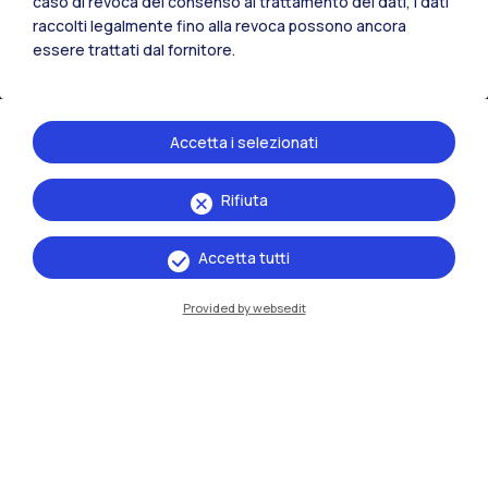
caso di revoca del consenso al trattamento dei dati, i dati
raccolti legalmente fino alla revoca possono ancora
essere trattati dal fornitore.
Accetta i selezionati
Rifiuta
IT
EN
Accetta tutti
Sedi
Milano Leonardo
Provided by websedit
Milano Bovisa
Cremona
Lecco