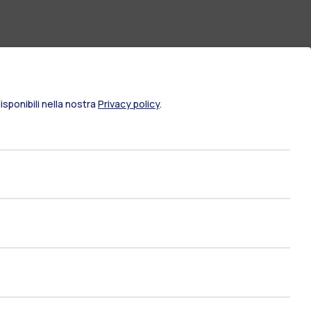
sponibili nella nostra
Privacy policy
.
ami di stato
Career Service