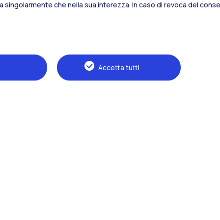
sia singolarmente che nella sua interezza. In caso di revoca del consen
Alumni
Webeep
S
Accetta tutti
Naviga il sito
Il Politecnico
Formazione
Ricerca
Sviluppo sostenibile