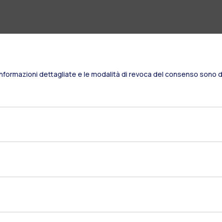
Informazioni dettagliate e le modalità di revoca del consenso sono di
Residenze
Frontiere
Es