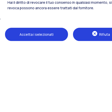
Hai il diritto di revocare il tuo consenso in qualsiasi momento, 
revoca possono ancora essere trattati dal fornitore.
Tutti i siti dell’ecosistema
Accetta i selezionati
Rifiuta
Sedi
Milano Leonardo
Milano Bovisa
Cremona