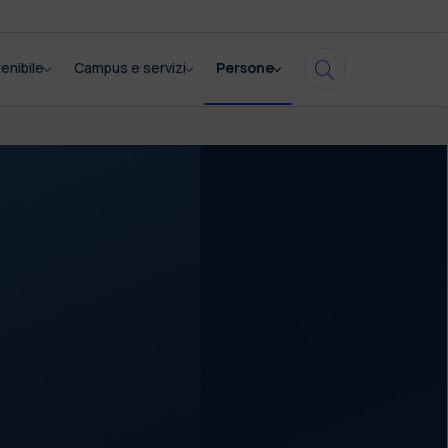
enibile
Campus e servizi
Persone