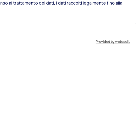
so al trattamento dei dati, i dati raccolti legalmente fino alla
port
Pok
Provided by websedit
IT
EN
Risorse
WeBeep
Lavora con noi
Cerca aule
Cerca docenti