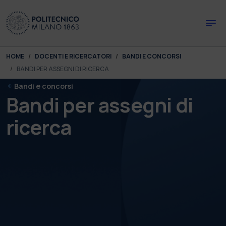
Skip to main content
Skip to page footer
You are here:
HOME
DOCENTI E RICERCATORI
BANDI E CONCORSI
BANDI PER ASSEGNI DI RICERCA
Bandi e concorsi
Bandi per assegni di
ricerca