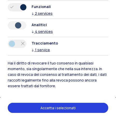
Funzionali
↓
2
services
Analitici
↓
4
services
Polimi Community
Tutti i siti dell’ecosistema
Tracciamento
↓
1
service
Residenze
Frontiere
Esa
Hai il diritto di revocare il tuo consenso in qualsiasi
momento, sia singolarmente che nella sua interezza. In
caso di revoca del consenso al trattamento dei dati, i dati
raccolti legalmente fino alla revoca possono ancora
essere trattati dal fornitore.
Accetta i selezionati