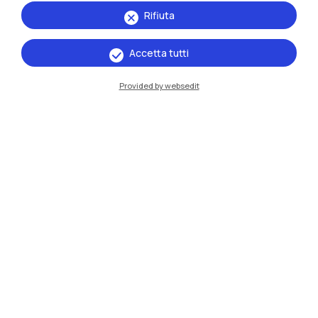
Rifiuta
Accetta tutti
IT
EN
Provided by websedit
Sedi
Milano Leonardo
Milano Bovisa
Cremona
Lecco
Mantova
Piacenza
Xi'an