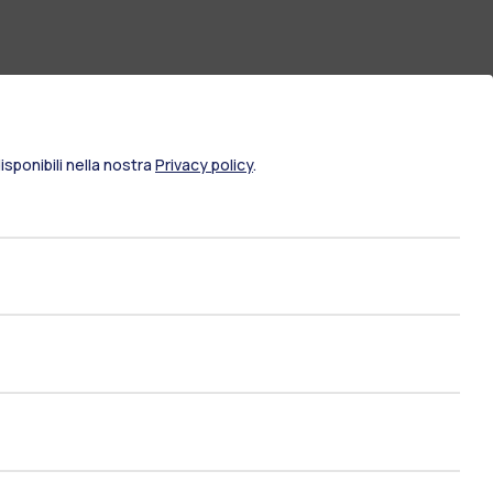
sponibili nella nostra
Privacy policy
.
ami di stato
Career Service