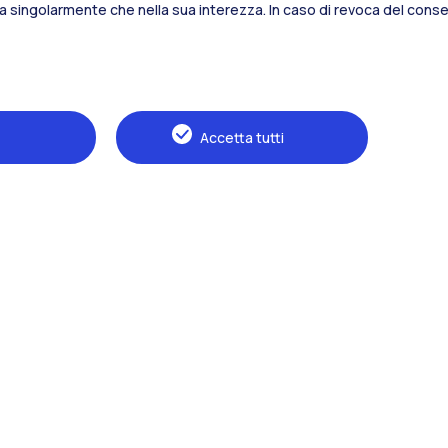
sia singolarmente che nella sua interezza. In caso di revoca del consen
Alumni
Webeep
S
Accetta tutti
Naviga il sito
Il Politecnico
Formazione
Ricerca
Sviluppo sostenibile