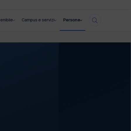
enibile
Campus e servizi
Persone