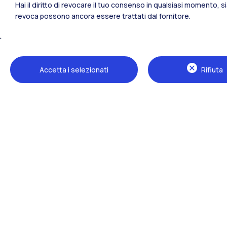
Hai il diritto di revocare il tuo consenso in qualsiasi momento, 
revoca possono ancora essere trattati dal fornitore.
Tutti i siti dell’ecosistema
Accetta i selezionati
Rifiuta
Sedi
Milano Leonardo
Milano Bovisa
Cremona