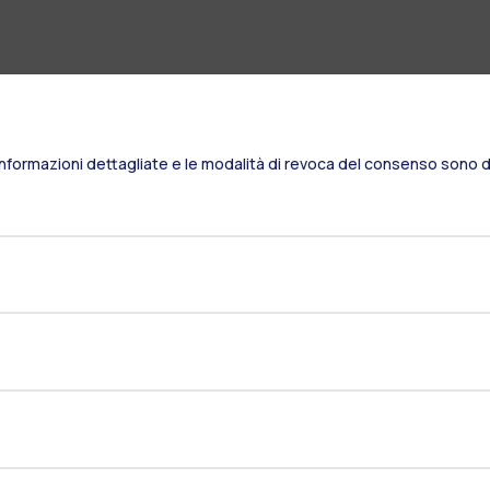
Informazioni dettagliate e le modalità di revoca del consenso sono di
Residenze
Frontiere
Es