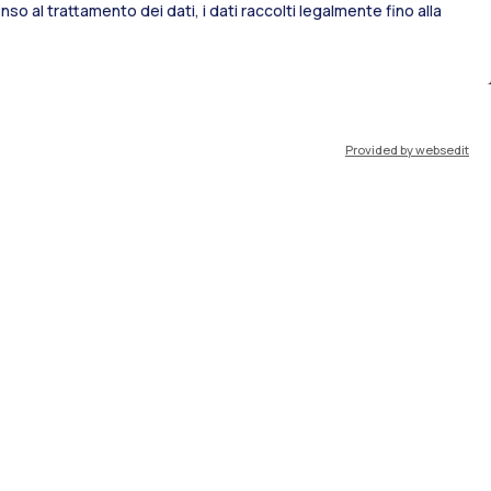
so al trattamento dei dati, i dati raccolti legalmente fino alla
port
Pok
Provided by websedit
IT
EN
Risorse
WeBeep
Lavora con noi
Cerca aule
Cerca docenti