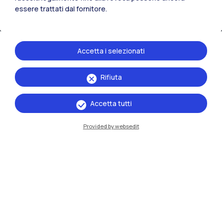
essere trattati dal fornitore.
Accetta i selezionati
Rifiuta
IT
EN
Accetta tutti
Sedi
Provided by websedit
Milano Leonardo
Milano Bovisa
Cremona
Lecco
Mantova