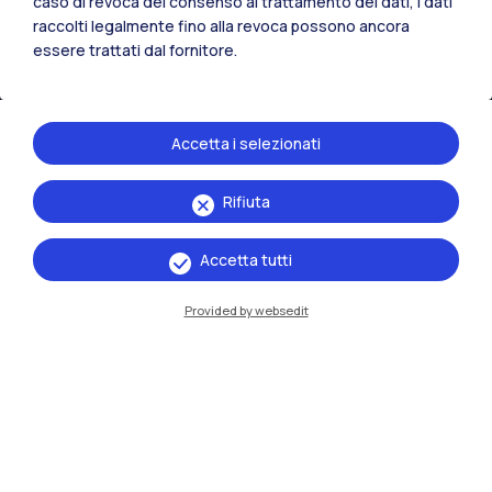
caso di revoca del consenso al trattamento dei dati, i dati
raccolti legalmente fino alla revoca possono ancora
essere trattati dal fornitore.
Accetta i selezionati
Rifiuta
IT
EN
Accetta tutti
Sedi
Milano Leonardo
Provided by websedit
Milano Bovisa
Cremona
Lecco