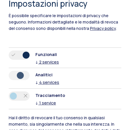
Impostazioni privacy
È possibile specificare le impostazioni di privacy che
seguono.
Informazioni dettagliate e le modalità di revoca
del consenso sono disponibili nella nostra
Privacy policy
.
Funzionali
↓
2
services
Polimi Community
Analitici
Tutti i siti dell’ecosistema
↓
4
services
Tracciamento
Residenze
Frontiere
Esa
↓
1
service
Hai il diritto di revocare il tuo consenso in qualsiasi
momento, sia singolarmente che nella sua interezza. In