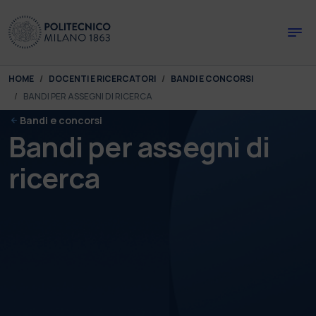
Skip to main content
Skip to page footer
You are here:
HOME
DOCENTI E RICERCATORI
BANDI E CONCORSI
BANDI PER ASSEGNI DI RICERCA
Bandi e concorsi
Bandi per assegni di
ricerca