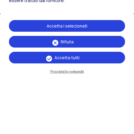
essere trattati dal fornitore.
Accetta i selezionati
Rifiuta
IT
EN
Accetta tutti
Sedi
Provided by websedit
Milano Leonardo
Milano Bovisa
Cremona
Lecco
Mantova