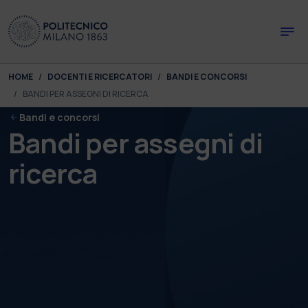
Skip to main content
Skip to page footer
You are here:
HOME
DOCENTI E RICERCATORI
BANDI E CONCORSI
BANDI PER ASSEGNI DI RICERCA
Bandi e concorsi
Bandi per assegni di
ricerca