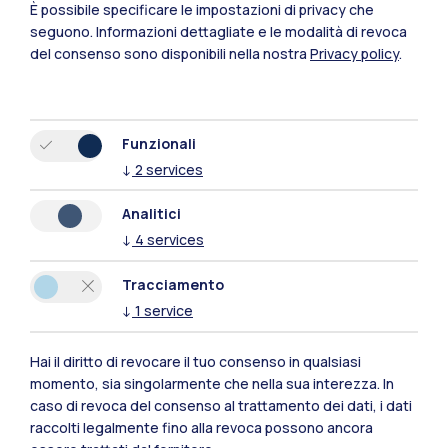
È possibile specificare le impostazioni di privacy che
seguono.
Informazioni dettagliate e le modalità di revoca
del consenso sono disponibili nella nostra
Privacy policy
.
Funzionali
↓
2
services
Polimi Community
Analitici
↓
4
services
Tutti i siti dell’ecosistema
Tracciamento
↓
1
service
Residenze
Frontiere
Esa
Hai il diritto di revocare il tuo consenso in qualsiasi
momento, sia singolarmente che nella sua interezza. In
caso di revoca del consenso al trattamento dei dati, i dati
raccolti legalmente fino alla revoca possono ancora