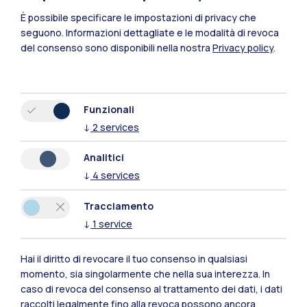
È possibile specificare le impostazioni di privacy che
seguono.
Informazioni dettagliate e le modalità di revoca
del consenso sono disponibili nella nostra
Privacy policy
.
Funzionali
↓
2
services
Polimi Community
Analitici
Tutti i siti dell’ecosistema
↓
4
services
Tracciamento
Residenze
Frontiere
Esa
↓
1
service
Hai il diritto di revocare il tuo consenso in qualsiasi
momento, sia singolarmente che nella sua interezza. In
caso di revoca del consenso al trattamento dei dati, i dati
raccolti legalmente fino alla revoca possono ancora