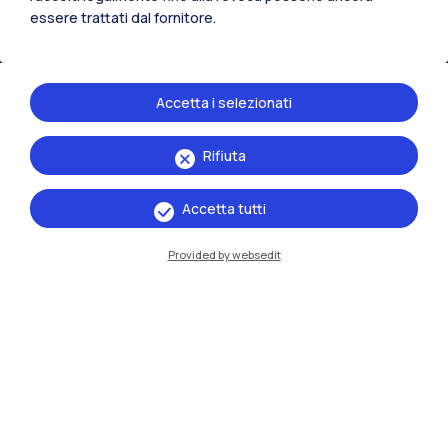
essere trattati dal fornitore.
Accetta i selezionati
Rifiuta
IT
EN
Accetta tutti
Sedi
Provided by websedit
Milano Leonardo
Milano Bovisa
Cremona
Lecco
Mantova