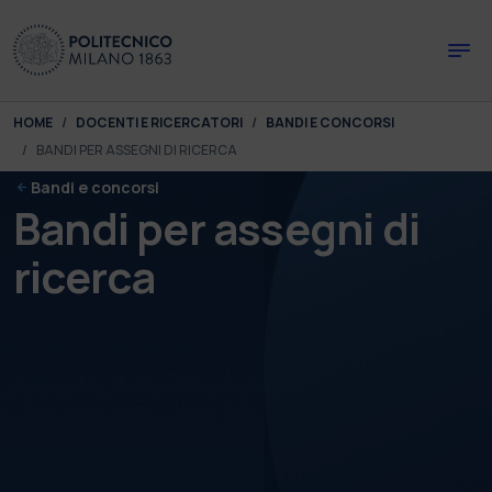
Skip to main content
Skip to page footer
You are here:
HOME
DOCENTI E RICERCATORI
BANDI E CONCORSI
BANDI PER ASSEGNI DI RICERCA
Bandi e concorsi
Bandi per assegni di
ricerca