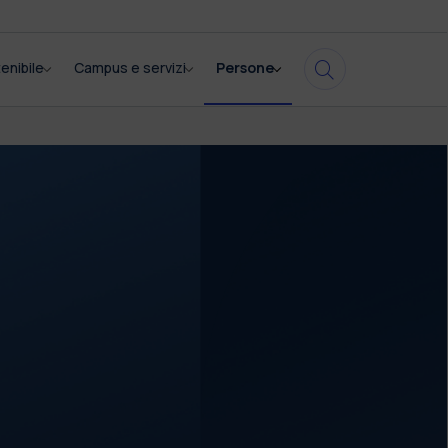
enibile
Campus e servizi
Persone