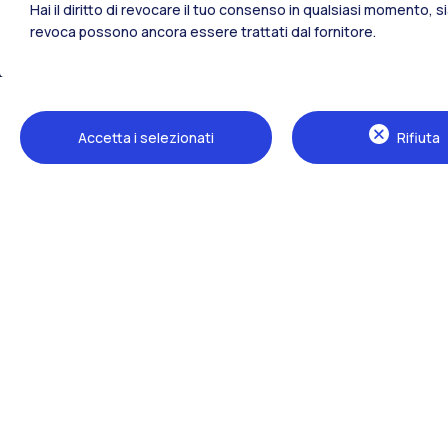
Hai il diritto di revocare il tuo consenso in qualsiasi momento, 
revoca possono ancora essere trattati dal fornitore.
Tutti i siti dell’ecosistema
Accetta i selezionati
Rifiuta
Sedi
Milano Leonardo
Milano Bovisa
Cremona