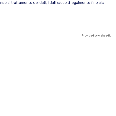
so al trattamento dei dati, i dati raccolti legalmente fino alla
port
Pok
Provided by websedit
IT
EN
Risorse
WeBeep
Lavora con noi
Cerca aule
Cerca docenti