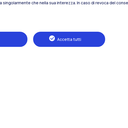
sia singolarmente che nella sua interezza. In caso di revoca del consen
Alumni
Webeep
S
Accetta tutti
Naviga il sito
Il Politecnico
Formazione
Ricerca
Sviluppo sostenibile