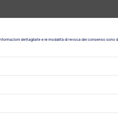
Informazioni dettagliate e le modalità di revoca del consenso sono di
Residenze
Frontiere
Es