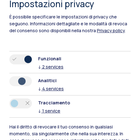
Impostazioni privacy
È possibile specificare le impostazioni di privacy che
seguono.
Informazioni dettagliate e le modalità di revoca
del consenso sono disponibili nella nostra
Privacy policy
.
Funzionali
↓
2
services
Polimi Community
Analitici
Tutti i siti dell’ecosistema
↓
4
services
Tracciamento
Residenze
Frontiere
Esa
↓
1
service
Hai il diritto di revocare il tuo consenso in qualsiasi
momento, sia singolarmente che nella sua interezza. In