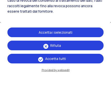
caso di revoca del consenso al trattamento dei dati, i dati
raccolti legalmente fino alla revoca possono ancora
essere trattati dal fornitore.
Accetta i selezionati
Rifiuta
IT
EN
Accetta tutti
Sedi
Milano Leonardo
Provided by websedit
Milano Bovisa
Cremona
Lecco