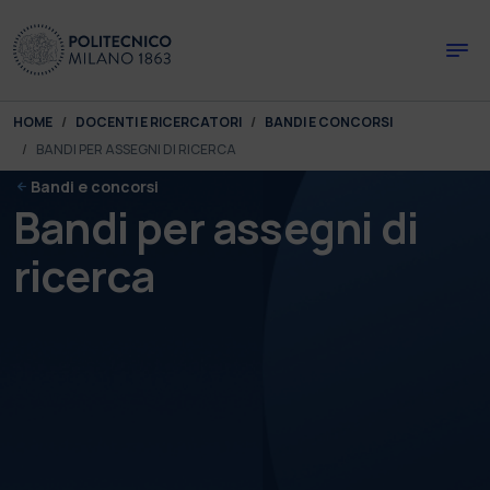
Skip to main content
Skip to page footer
You are here:
HOME
DOCENTI E RICERCATORI
BANDI E CONCORSI
BANDI PER ASSEGNI DI RICERCA
Bandi e concorsi
Bandi per assegni di
ricerca