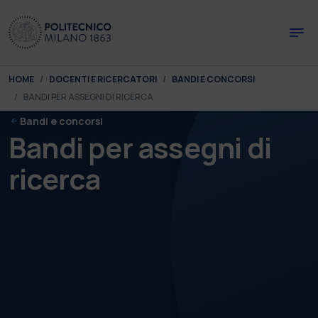
Skip to main content
Skip to page footer
You are here:
HOME
DOCENTI E RICERCATORI
BANDI E CONCORSI
BANDI PER ASSEGNI DI RICERCA
Bandi e concorsi
Bandi per assegni di
ricerca