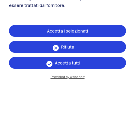
essere trattati dal fornitore.
Accetta i selezionati
Rifiuta
IT
EN
Accetta tutti
Sedi
Provided by websedit
Milano Leonardo
Milano Bovisa
Cremona
Lecco
Mantova