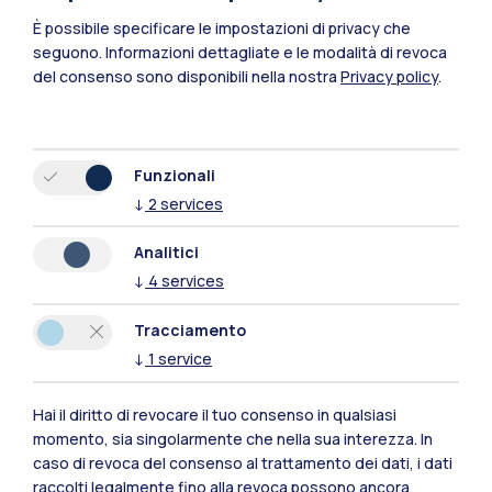
È possibile specificare le impostazioni di privacy che
seguono.
Informazioni dettagliate e le modalità di revoca
del consenso sono disponibili nella nostra
Privacy policy
.
Funzionali
↓
2
services
Polimi Community
Analitici
Tutti i siti dell’ecosistema
↓
4
services
Tracciamento
Residenze
Frontiere
Esa
↓
1
service
Hai il diritto di revocare il tuo consenso in qualsiasi
momento, sia singolarmente che nella sua interezza. In
caso di revoca del consenso al trattamento dei dati, i dati
raccolti legalmente fino alla revoca possono ancora