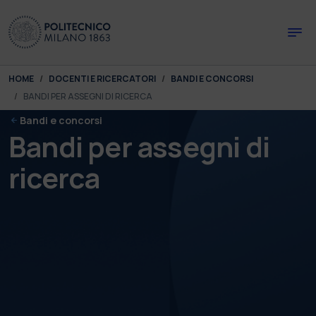
Skip to main content
Skip to page footer
You are here:
HOME
DOCENTI E RICERCATORI
BANDI E CONCORSI
BANDI PER ASSEGNI DI RICERCA
Bandi e concorsi
Bandi per assegni di
ricerca