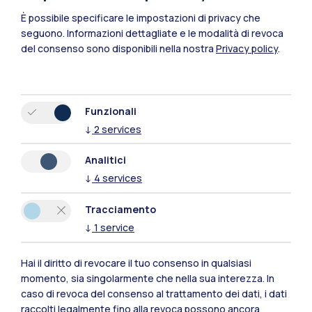
È possibile specificare le impostazioni di privacy che
seguono.
Informazioni dettagliate e le modalità di revoca
del consenso sono disponibili nella nostra
Privacy policy
.
Funzionali
↓
2
services
Polimi Community
Analitici
Tutti i siti dell’ecosistema
↓
4
services
Tracciamento
Residenze
Frontiere
Esa
↓
1
service
Hai il diritto di revocare il tuo consenso in qualsiasi
momento, sia singolarmente che nella sua interezza. In
caso di revoca del consenso al trattamento dei dati, i dati
raccolti legalmente fino alla revoca possono ancora