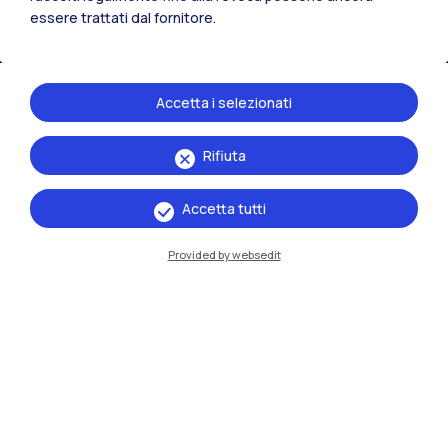
essere trattati dal fornitore.
Accetta i selezionati
Rifiuta
IT
EN
Accetta tutti
Sedi
Provided by websedit
Milano Leonardo
Milano Bovisa
Cremona
Lecco
Mantova