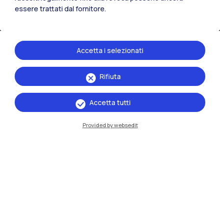
essere trattati dal fornitore.
Accetta i selezionati
Rifiuta
IT
EN
Accetta tutti
Sedi
Provided by websedit
Milano Leonardo
Milano Bovisa
Cremona
Lecco
Mantova