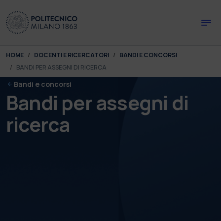
Skip to main content
Skip to page footer
You are here:
HOME
DOCENTI E RICERCATORI
BANDI E CONCORSI
BANDI PER ASSEGNI DI RICERCA
Bandi e concorsi
Bandi per assegni di
ricerca