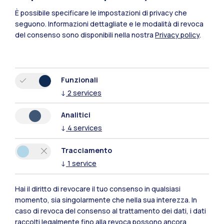
È possibile specificare le impostazioni di privacy che
seguono.
Informazioni dettagliate e le modalità di revoca
del consenso sono disponibili nella nostra
Privacy policy
.
Funzionali
↓
2
services
Polimi Community
Analitici
Tutti i siti dell’ecosistema
↓
4
services
Tracciamento
Residenze
Frontiere
Esa
↓
1
service
Hai il diritto di revocare il tuo consenso in qualsiasi
momento, sia singolarmente che nella sua interezza. In
caso di revoca del consenso al trattamento dei dati, i dati
raccolti legalmente fino alla revoca possono ancora