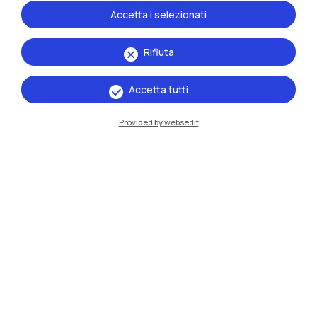
Accetta i selezionati
Rifiuta
Accetta tutti
IT
EN
Sedi
Provided by websedit
Milano Leonardo
Milano Bovisa
Cremona
Lecco
Mantova
Piacenza