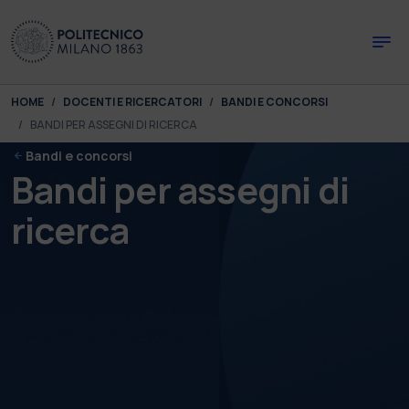
Skip to main content
Skip to page footer
You are here:
HOME
DOCENTI E RICERCATORI
BANDI E CONCORSI
BANDI PER ASSEGNI DI RICERCA
Bandi e concorsi
Bandi per assegni di
ricerca