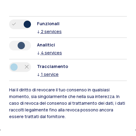
Funzionali
↓
2
services
Analitici
Polimi Community
↓
4
services
Tutti i siti dell’ecosistema
Tracciamento
↓
1
service
Residenze
Frontiere
Esa
Hai il diritto di revocare il tuo consenso in qualsiasi
momento, sia singolarmente che nella sua interezza. In
caso di revoca del consenso al trattamento dei dati, i dati
raccolti legalmente fino alla revoca possono ancora
essere trattati dal fornitore.