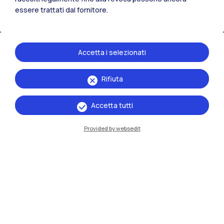
essere trattati dal fornitore.
Accetta i selezionati
Rifiuta
IT
EN
Accetta tutti
Sedi
Provided by websedit
Milano Leonardo
Milano Bovisa
Cremona
Lecco
Mantova