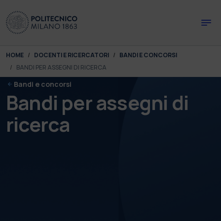
Skip to main content
Skip to page footer
You are here:
HOME
DOCENTI E RICERCATORI
BANDI E CONCORSI
BANDI PER ASSEGNI DI RICERCA
Bandi e concorsi
Bandi per assegni di
ricerca