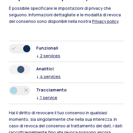
È possibile specificare le impostazioni di privacy che
seguono.
Informazioni dettagliate e le modalità di revoca
del consenso sono disponibili nella nostra
Privacy policy
.
Funzionali
↓
2
services
Polimi Community
Analitici
Tutti i siti dell’ecosistema
↓
4
services
Tracciamento
Residenze
Frontiere
Esa
↓
1
service
Hai il diritto di revocare il tuo consenso in qualsiasi
momento, sia singolarmente che nella sua interezza. In
caso di revoca del consenso al trattamento dei dati, i dati
raccolti legalmente fino alla revoca possono ancora