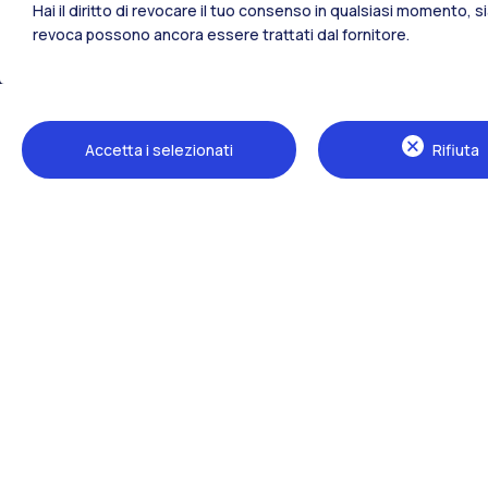
Hai il diritto di revocare il tuo consenso in qualsiasi momento, 
revoca possono ancora essere trattati dal fornitore.
Tutti i siti dell’ecosistema
Accetta i selezionati
Rifiuta
Sedi
Milano Leonardo
Milano Bovisa
Cremona