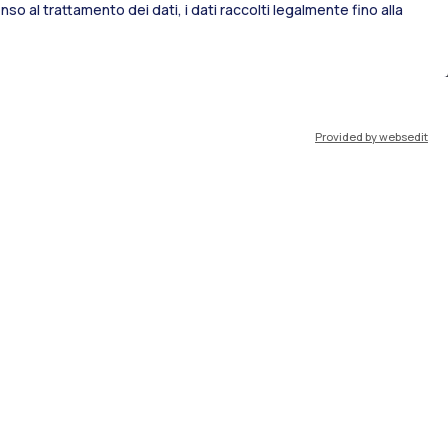
so al trattamento dei dati, i dati raccolti legalmente fino alla
port
Pok
Provided by websedit
IT
EN
Risorse
WeBeep
Lavora con noi
Cerca aule
Cerca docenti