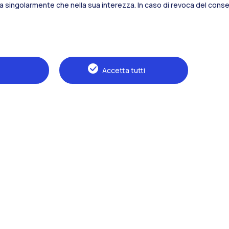
sia singolarmente che nella sua interezza. In caso di revoca del consen
Alumni
Webeep
S
Accetta tutti
Naviga il sito
Il Politecnico
Formazione
Ricerca
Sviluppo sostenibile