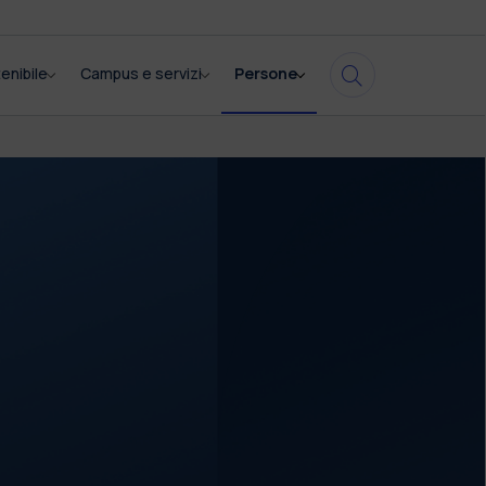
enibile
Campus e servizi
Persone