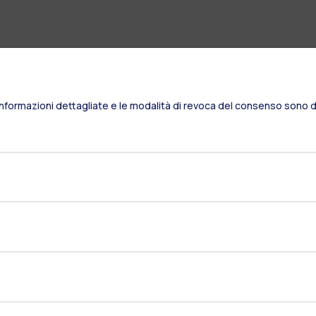
Informazioni dettagliate e le modalità di revoca del consenso sono di
Residenze
Frontiere
Es