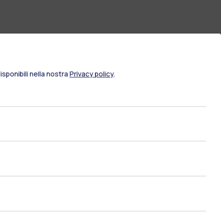
sponibili nella nostra
Privacy policy
.
ami di stato
Career Service