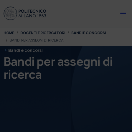
Skip to main content
Skip to page footer
You are here:
HOME
DOCENTI E RICERCATORI
BANDI E CONCORSI
BANDI PER ASSEGNI DI RICERCA
Bandi e concorsi
Bandi per assegni di
ricerca