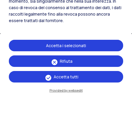
momento, sia singolarmente che nella sua interezza. In
caso di revoca del consenso al trattamento dei dati, i dati
raccolti legalmente fino alla revoca possono ancora
essere trattati dal fornitore.
Accetta i selezionati
Rifiuta
IT
EN
Sedi
Accetta tutti
Milano Leonardo
Provided by websedit
Milano Bovisa
Cremona
Lecco