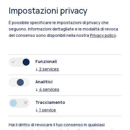
Impostazioni privacy
È possibile specificare le impostazioni di privacy che
seguono.
Informazioni dettagliate e le modalità di revoca
del consenso sono disponibili nella nostra
Privacy policy
.
Funzionali
↓
2
services
Polimi Community
Analitici
Tutti i siti dell’ecosistema
↓
4
services
Tracciamento
Residenze
Frontiere
Esa
↓
1
service
Hai il diritto di revocare il tuo consenso in qualsiasi