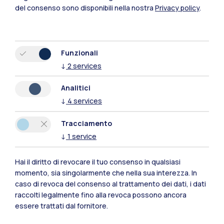
del consenso sono disponibili nella nostra
Privacy policy
.
Funzionali
↓
2
services
Analitici
Polimi Community
↓
4
services
Tutti i siti dell’ecosistema
Tracciamento
↓
1
service
Residenze
Frontiere
Esa
Hai il diritto di revocare il tuo consenso in qualsiasi
momento, sia singolarmente che nella sua interezza. In
caso di revoca del consenso al trattamento dei dati, i dati
raccolti legalmente fino alla revoca possono ancora
essere trattati dal fornitore.