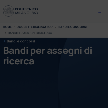
Skip to main content
Skip to page footer
You are here:
HOME
DOCENTI E RICERCATORI
BANDI E CONCORSI
BANDI PER ASSEGNI DI RICERCA
Bandi e concorsi
Bandi per assegni di
ricerca