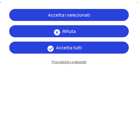
Accetta i selezionati
Rifiuta
IT
EN
Accetta tutti
Sedi
Provided by websedit
Milano Leonardo
Milano Bovisa
Cremona
Lecco
Mantova
Piacenza