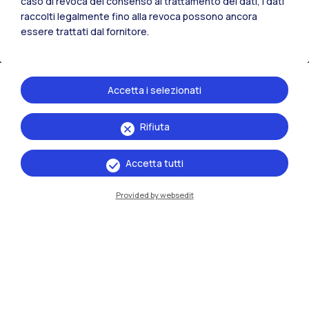
caso di revoca del consenso al trattamento dei dati, i dati
raccolti legalmente fino alla revoca possono ancora
essere trattati dal fornitore.
Accetta i selezionati
Rifiuta
IT
EN
Accetta tutti
Sedi
Milano Leonardo
Provided by websedit
Milano Bovisa
Cremona
Lecco