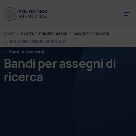
Skip to main content
Skip to page footer
You are here:
HOME
DOCENTI E RICERCATORI
BANDI E CONCORSI
BANDI PER ASSEGNI DI RICERCA
Bandi e concorsi
Bandi per assegni di
ricerca