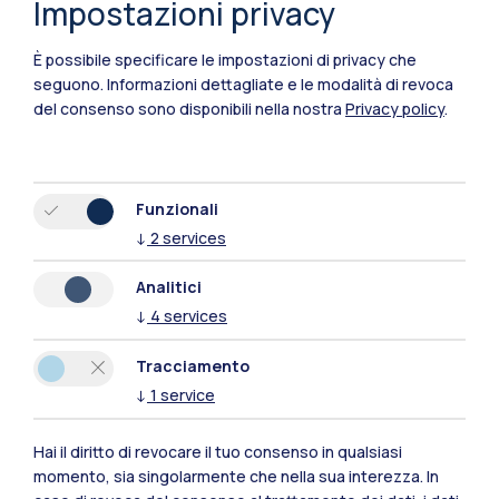
Impostazioni privacy
È possibile specificare le impostazioni di privacy che
seguono.
Informazioni dettagliate e le modalità di revoca
del consenso sono disponibili nella nostra
Privacy policy
.
Funzionali
↓
2
services
Polimi Community
Analitici
Tutti i siti dell’ecosistema
↓
4
services
Tracciamento
Residenze
Frontiere
Esa
↓
1
service
Hai il diritto di revocare il tuo consenso in qualsiasi
momento, sia singolarmente che nella sua interezza. In