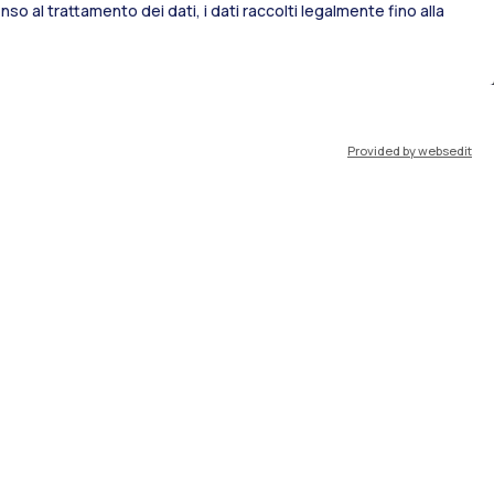
so al trattamento dei dati, i dati raccolti legalmente fino alla
port
Pok
Provided by websedit
IT
EN
Risorse
WeBeep
Lavora con noi
Cerca aule
Cerca docenti