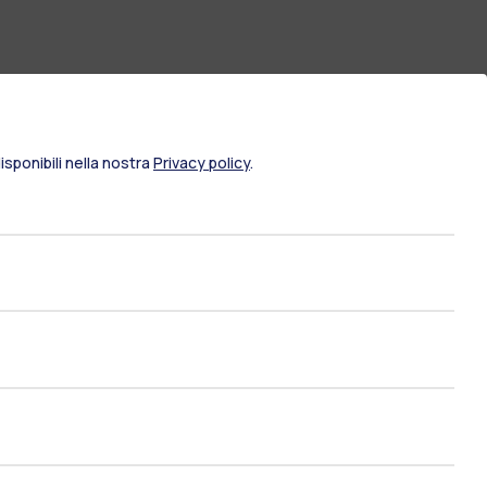
sponibili nella nostra
Privacy policy
.
ami di stato
Career Service