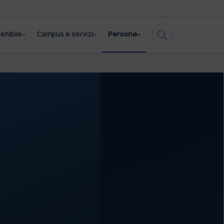
enibile
Campus e servizi
Persone