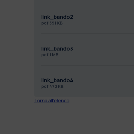
link_bando2
pdf
591 KB
link_bando3
pdf
1 MB
link_bando4
pdf
470 KB
Torna all'elenco