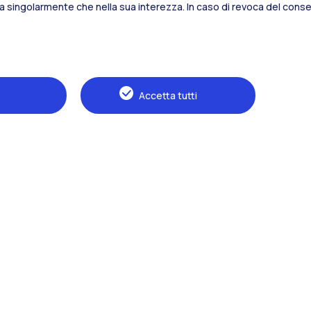
sia singolarmente che nella sua interezza. In caso di revoca del consen
Alumni
Webeep
S
Accetta tutti
Naviga il sito
Il Politecnico
Formazione
Ricerca
Sviluppo sostenibile