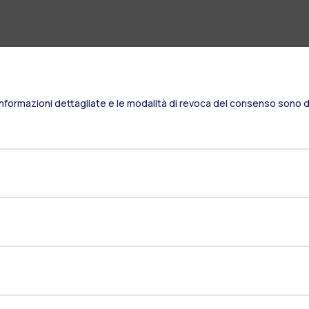
Informazioni dettagliate e le modalità di revoca del consenso sono di
Residenze
Frontiere
Es