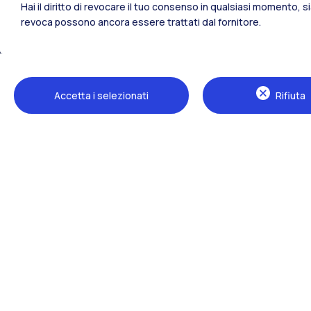
Hai il diritto di revocare il tuo consenso in qualsiasi momento, 
revoca possono ancora essere trattati dal fornitore.
Tutti i siti dell’ecosistema
Accetta i selezionati
Rifiuta
Sedi
Milano Leonardo
Milano Bovisa
Cremona