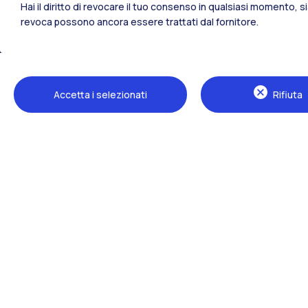
Hai il diritto di revocare il tuo consenso in qualsiasi momento, 
revoca possono ancora essere trattati dal fornitore.
Tutti i siti dell’ecosistema
Accetta i selezionati
Rifiuta
Sedi
Milano Leonardo
Milano Bovisa
Cremona