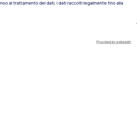
so al trattamento dei dati, i dati raccolti legalmente fino alla
port
Pok
Provided by websedit
IT
EN
Risorse
WeBeep
Lavora con noi
Cerca aule
Cerca docenti