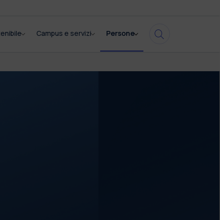
enibile
Campus e servizi
Persone