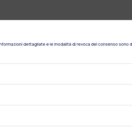
Informazioni dettagliate e le modalità di revoca del consenso sono di
Residenze
Frontiere
Es