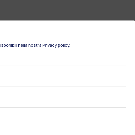
sponibili nella nostra
Privacy policy
.
ami di stato
Career Service