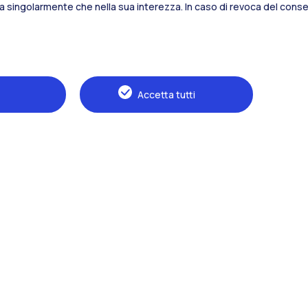
sia singolarmente che nella sua interezza. In caso di revoca del consen
Alumni
Webeep
S
Accetta tutti
Naviga il sito
Il Politecnico
Formazione
Ricerca
Sviluppo sostenibile