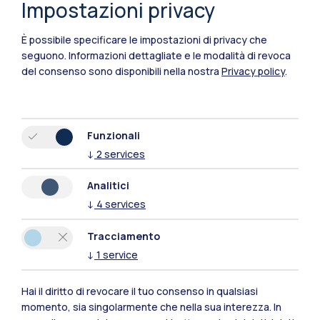
Impostazioni privacy
È possibile specificare le impostazioni di privacy che
seguono.
Informazioni dettagliate e le modalità di revoca
del consenso sono disponibili nella nostra
Privacy policy
.
Funzionali
↓
2
services
Polimi Community
Analitici
Tutti i siti dell’ecosistema
↓
4
services
Tracciamento
Residenze
Frontiere
Esa
↓
1
service
Hai il diritto di revocare il tuo consenso in qualsiasi
momento, sia singolarmente che nella sua interezza. In