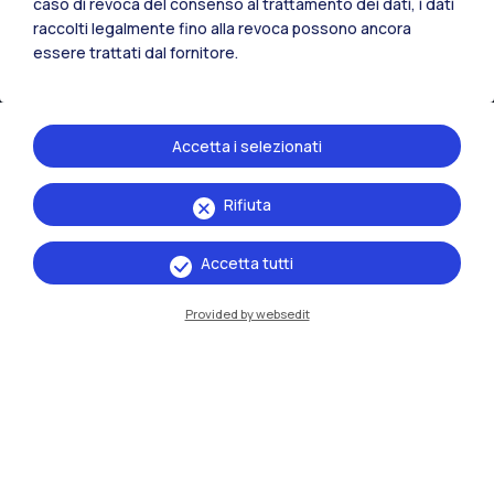
caso di revoca del consenso al trattamento dei dati, i dati
raccolti legalmente fino alla revoca possono ancora
essere trattati dal fornitore.
Accetta i selezionati
Rifiuta
IT
EN
Accetta tutti
Sedi
Milano Leonardo
Provided by websedit
Milano Bovisa
Cremona
Lecco