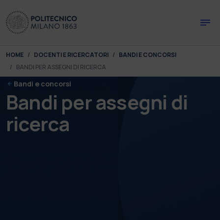
Skip to main content
Skip to page footer
You are here:
HOME
DOCENTI E RICERCATORI
BANDI E CONCORSI
BANDI PER ASSEGNI DI RICERCA
Bandi e concorsi
Bandi per assegni di
ricerca