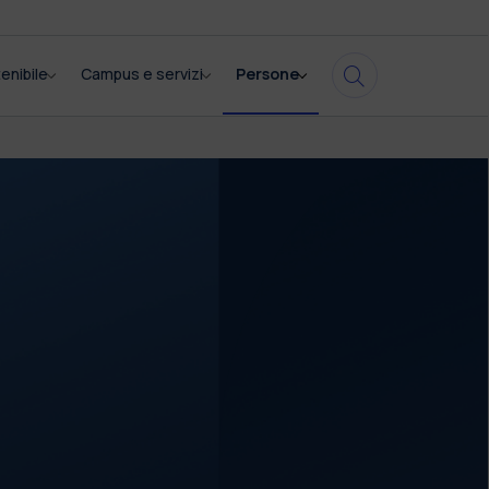
enibile
Campus e servizi
Persone