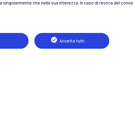
sia singolarmente che nella sua interezza. In caso di revoca del consen
Alumni
Webeep
S
Accetta tutti
Naviga il sito
Il Politecnico
Formazione
Ricerca
Sviluppo sostenibile