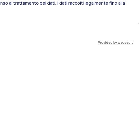
so al trattamento dei dati, i dati raccolti legalmente fino alla
port
Pok
Provided by websedit
IT
EN
Risorse
WeBeep
Lavora con noi
Cerca aule
Cerca docenti