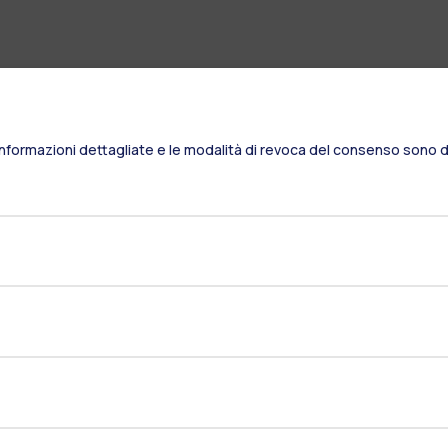
Informazioni dettagliate e le modalità di revoca del consenso sono di
Residenze
Frontiere
Es