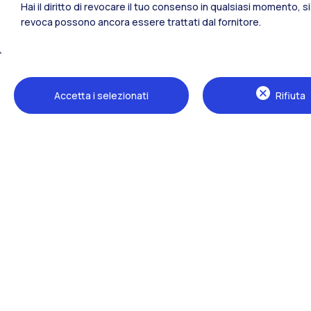
Hai il diritto di revocare il tuo consenso in qualsiasi momento, 
revoca possono ancora essere trattati dal fornitore.
Tutti i siti dell’ecosistema
Accetta i selezionati
Rifiuta
Sedi
Milano Leonardo
Milano Bovisa
Cremona