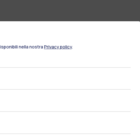
sponibili nella nostra
Privacy policy
.
ami di stato
Career Service