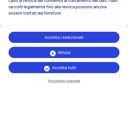
caso di revoca del consenso al trattamento dei dati, i dati
raccolti legalmente fino alla revoca possono ancora
essere trattati dal fornitore.
Accetta i selezionati
Rifiuta
IT
EN
Accetta tutti
Sedi
Milano Leonardo
Provided by websedit
Milano Bovisa
Cremona
Lecco