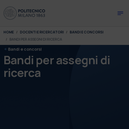
Skip to main content
Skip to page footer
You are here:
HOME
DOCENTI E RICERCATORI
BANDI E CONCORSI
BANDI PER ASSEGNI DI RICERCA
Bandi e concorsi
Bandi per assegni di
ricerca