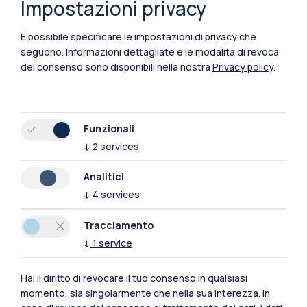
Impostazioni privacy
È possibile specificare le impostazioni di privacy che
seguono.
Informazioni dettagliate e le modalità di revoca
del consenso sono disponibili nella nostra
Privacy policy
.
Funzionali
↓
2
services
Polimi Community
Analitici
Tutti i siti dell’ecosistema
↓
4
services
Tracciamento
Residenze
Frontiere
Esa
↓
1
service
Hai il diritto di revocare il tuo consenso in qualsiasi
momento, sia singolarmente che nella sua interezza. In