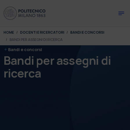
Skip to main content
Skip to page footer
You are here:
HOME
DOCENTI E RICERCATORI
BANDI E CONCORSI
BANDI PER ASSEGNI DI RICERCA
Bandi e concorsi
Bandi per assegni di
ricerca