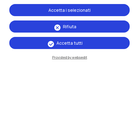
Accetta i selezionati
Rifiuta
Accetta tutti
IT
EN
Sedi
Provided by websedit
Milano Leonardo
Milano Bovisa
Cremona
Lecco
Mantova
Piacenza