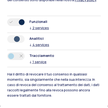
Funzionali
↓
2
services
Analitici
Polimi Community
↓
4
services
Tutti i siti dell’ecosistema
Tracciamento
↓
1
service
Residenze
Frontiere
Esa
Hai il diritto di revocare il tuo consenso in qualsiasi
momento, sia singolarmente che nella sua interezza. In
caso di revoca del consenso al trattamento dei dati, i dati
raccolti legalmente fino alla revoca possono ancora
essere trattati dal fornitore.