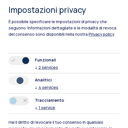
Impostazioni privacy
È possibile specificare le impostazioni di privacy che
seguono.
Informazioni dettagliate e le modalità di revoca
del consenso sono disponibili nella nostra
Privacy policy
.
Funzionali
↓
2
services
Polimi Community
Analitici
Tutti i siti dell’ecosistema
↓
4
services
Tracciamento
Residenze
Frontiere
Esa
↓
1
service
Hai il diritto di revocare il tuo consenso in qualsiasi