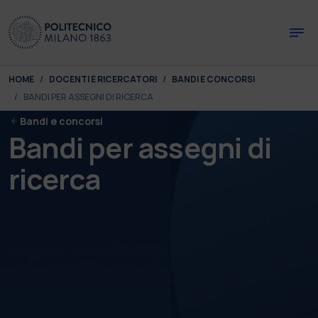
Skip to main content
Skip to page footer
You are here:
HOME
DOCENTI E RICERCATORI
BANDI E CONCORSI
BANDI PER ASSEGNI DI RICERCA
Bandi e concorsi
Bandi per assegni di
ricerca