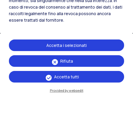
momento, sia singolarmente che nella sua interezza. In
caso di revoca del consenso al trattamento dei dati, i dati
raccolti legalmente fino alla revoca possono ancora
essere trattati dal fornitore.
Accetta i selezionati
Rifiuta
IT
EN
Sedi
Accetta tutti
Milano Leonardo
Provided by websedit
Milano Bovisa
Cremona
Lecco