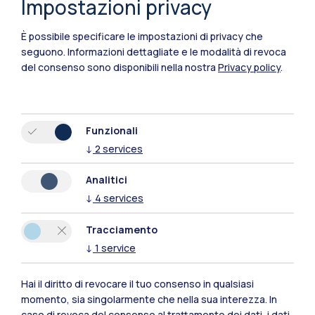
Impostazioni privacy
È possibile specificare le impostazioni di privacy che
seguono.
Informazioni dettagliate e le modalità di revoca
del consenso sono disponibili nella nostra
Privacy policy
.
Funzionali
↓
2
services
Polimi Community
Analitici
Tutti i siti dell’ecosistema
↓
4
services
Tracciamento
Residenze
Frontiere
Esa
↓
1
service
Hai il diritto di revocare il tuo consenso in qualsiasi
momento, sia singolarmente che nella sua interezza. In
caso di revoca del consenso al trattamento dei dati, i dati