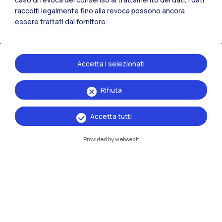
raccolti legalmente fino alla revoca possono ancora
essere trattati dal fornitore.
Accetta i selezionati
Rifiuta
IT
EN
Accetta tutti
Sedi
Milano Leonardo
Provided by websedit
Milano Bovisa
Cremona
Lecco