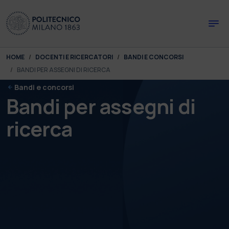
Skip to main content
Skip to page footer
You are here:
HOME
DOCENTI E RICERCATORI
BANDI E CONCORSI
BANDI PER ASSEGNI DI RICERCA
Bandi e concorsi
Bandi per assegni di
ricerca