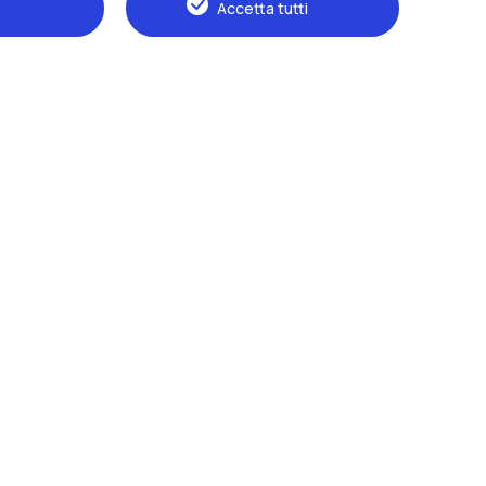
Accetta tutti
Naviga il sito
Il Politecnico
Formazione
Ricerca
Sviluppo sostenibile
Campus e servizi
Futuri studenti
Studenti
Alumni
Docenti e ricercatori
Staff