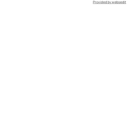
Provided by websedit
Risorse
WeBeep
Lavora con noi
Cerca aule
Cerca docenti
Cerca insegnamenti
Orario lezioni
Appelli di esame
Disabilità e Neurodivergenze
Intranet
Mappe dei campus
Brand identity