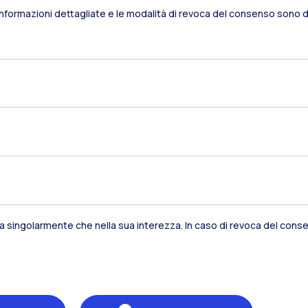
Informazioni dettagliate e le modalità di revoca del consenso sono di
Residenze
Frontiere
Es
Alumni
Webeep
S
sia singolarmente che nella sua interezza. In caso di revoca del consen