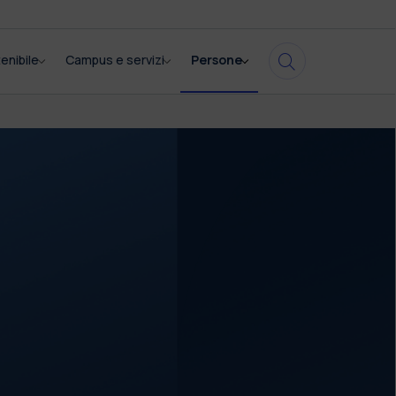
enibile
Campus e servizi
Persone