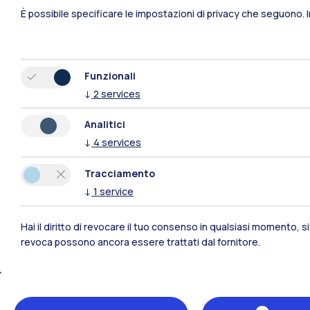
È possibile specificare le impostazioni di privacy che seguono.
Funzionali
↓
2
services
Analitici
Polimi Community
↓
4
services
Tutti i siti dell’ecosistema
Tracciamento
↓
1
service
Hai il diritto di revocare il tuo consenso in qualsiasi momento, 
revoca possono ancora essere trattati dal fornitore.