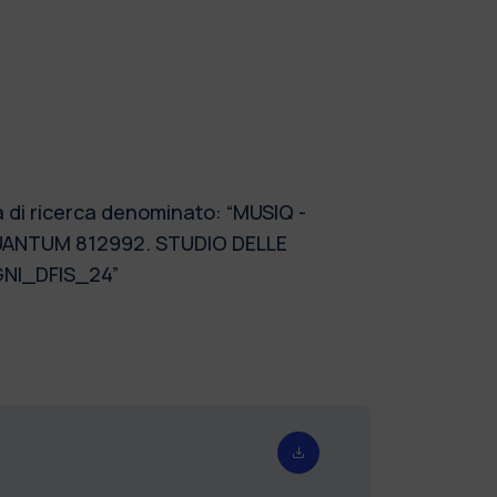
a di ricerca denominato: “MUSIQ -
UANTUM 812992. STUDIO DELLE
GNI_DFIS_24”