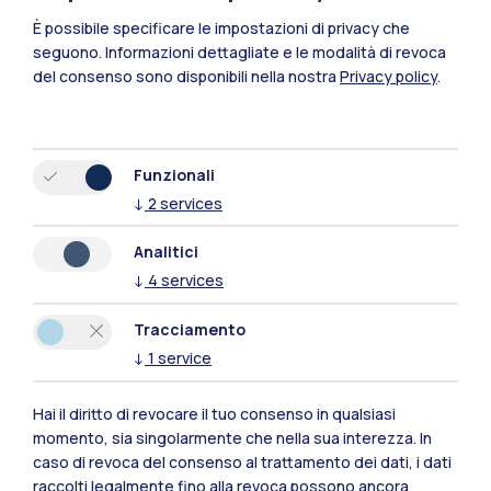
È possibile specificare le impostazioni di privacy che
seguono.
Informazioni dettagliate e le modalità di revoca
del consenso sono disponibili nella nostra
Privacy policy
.
Funzionali
↓
2
services
Polimi Community
Analitici
Tutti i siti dell’ecosistema
↓
4
services
Tracciamento
Residenze
Frontiere
Esa
↓
1
service
Hai il diritto di revocare il tuo consenso in qualsiasi
momento, sia singolarmente che nella sua interezza. In
caso di revoca del consenso al trattamento dei dati, i dati
raccolti legalmente fino alla revoca possono ancora