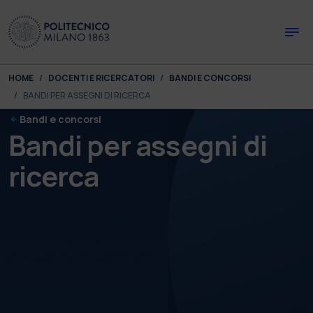
Skip to main content
Skip to page footer
You are here:
HOME
DOCENTI E RICERCATORI
BANDI E CONCORSI
BANDI PER ASSEGNI DI RICERCA
Bandi e concorsi
Bandi per assegni di
ricerca