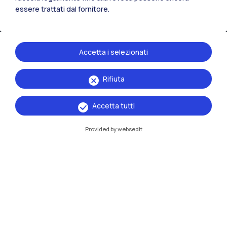
essere trattati dal fornitore.
Accetta i selezionati
Rifiuta
IT
EN
Accetta tutti
Sedi
Provided by websedit
Milano Leonardo
Milano Bovisa
Cremona
Lecco
Mantova