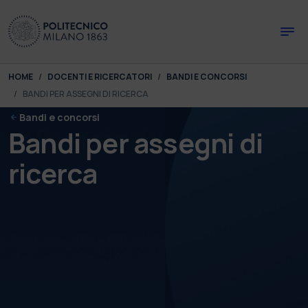
Skip to main content
Skip to page footer
You are here:
HOME
DOCENTI E RICERCATORI
BANDI E CONCORSI
BANDI PER ASSEGNI DI RICERCA
Bandi e concorsi
Bandi per assegni di
ricerca