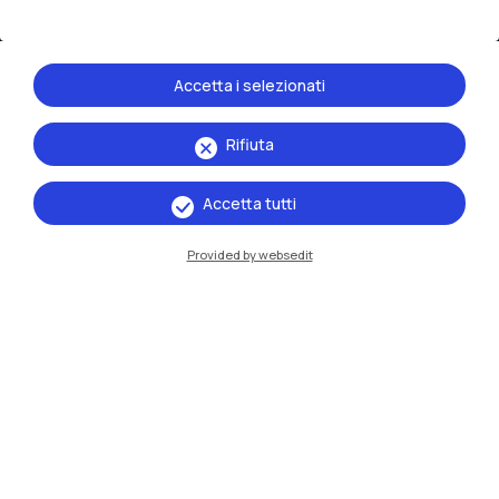
Accetta i selezionati
Rifiuta
IT
EN
Accetta tutti
Sedi
Provided by websedit
Milano Leonardo
Milano Bovisa
Cremona
Lecco
Mantova