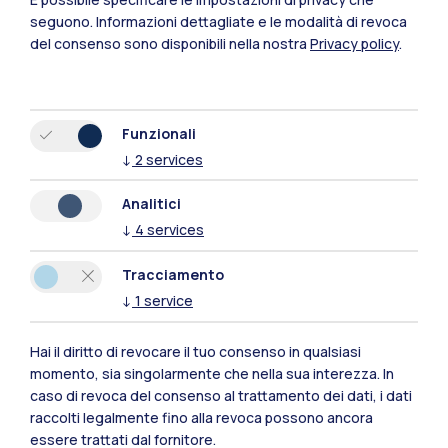
seguono.
Informazioni dettagliate e le modalità di revoca
del consenso sono disponibili nella nostra
Privacy policy
.
Funzionali
↓
2
services
Polimi Community
Analitici
↓
4
services
Tutti i siti dell’ecosistema
Tracciamento
↓
1
service
Residenze
Frontiere
Esa
Hai il diritto di revocare il tuo consenso in qualsiasi
momento, sia singolarmente che nella sua interezza. In
caso di revoca del consenso al trattamento dei dati, i dati
raccolti legalmente fino alla revoca possono ancora
essere trattati dal fornitore.