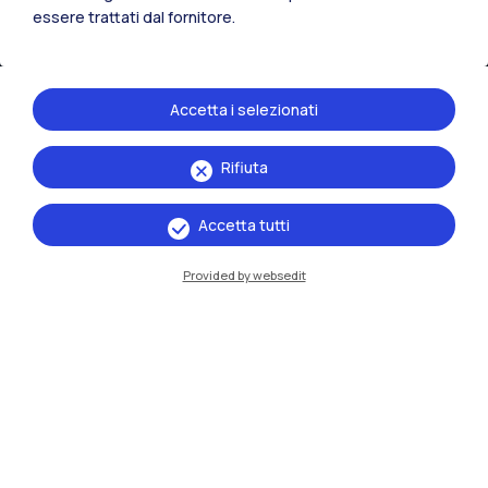
essere trattati dal fornitore.
Accetta i selezionati
Rifiuta
IT
EN
Accetta tutti
Sedi
Provided by websedit
Milano Leonardo
Milano Bovisa
Cremona
Lecco
Mantova