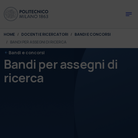
Skip to main content
Skip to page footer
You are here:
HOME
DOCENTI E RICERCATORI
BANDI E CONCORSI
BANDI PER ASSEGNI DI RICERCA
Bandi e concorsi
Bandi per assegni di
ricerca