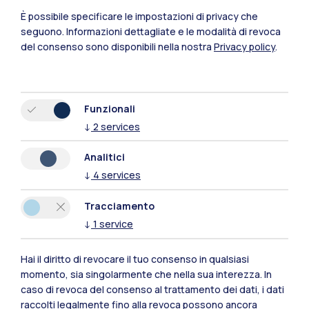
È possibile specificare le impostazioni di privacy che
seguono.
Informazioni dettagliate e le modalità di revoca
del consenso sono disponibili nella nostra
Privacy policy
.
Funzionali
↓
2
services
Polimi Community
Analitici
Tutti i siti dell’ecosistema
↓
4
services
Tracciamento
Residenze
Frontiere
Esa
↓
1
service
Hai il diritto di revocare il tuo consenso in qualsiasi
momento, sia singolarmente che nella sua interezza. In
caso di revoca del consenso al trattamento dei dati, i dati
raccolti legalmente fino alla revoca possono ancora